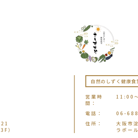
自然のしずく健康食
営業時
11:00
間
：
電話
：
06-68
21
住所
：
大阪市淀
3F）
ラポー