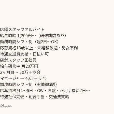
店舗スタッフ
アルバイト
給与
時給 1,200円〜（研修期間あり）
勤務時間
シフト制（週2日〜OK）
応募資格
18歳以上・未経験歓迎・男女不問
待遇
交通費支給・日払い可
店舗スタッフ
正社員
給与
研修中 月20万円
2ヶ月目〜 30万＋歩合
マネージャー 40万＋歩合
勤務時間
シフト制（実働8時間）
応募資格
月4〜6日・GW・お盆・正月 / 有給7日〜
待遇
社保完備・勤続手当・交通費支給
Benefits