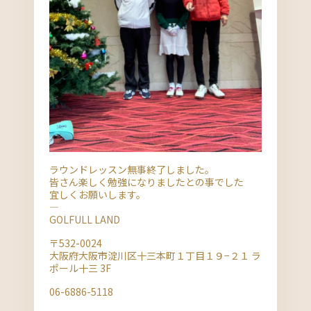
ラウンドレッスン無事終了しました。
皆さん楽しく勉強になりましたとの事でした
宜しくお願いします。
—
GOLFULL LAND
〒532-0024
大阪府大阪市淀川区十三本町１丁目１９−２１ ラ
ポール十三 3F
06-6886-5118