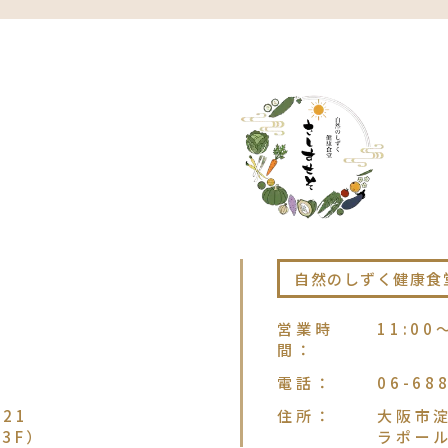
自然のしずく健康食
営業時
11:00
間
：
電話
：
06-68
21
住所
：
大阪市淀
3F）
ラポー