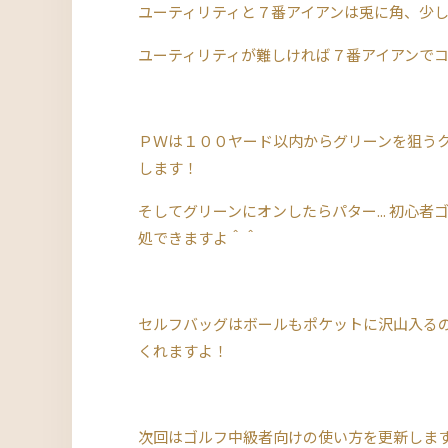
ユーティリティと７番アイアンは兎に角、少
ユーティリティが難しければ７番アイアンで
ＰＷは１００ヤード以内からグリーンを狙う
します！
そしてグリーンにオンしたらパター... 初心
処できますよ＾＾
セルフバッグはボールもポケットに沢山入る
くれますよ！
次回はゴルフ中級者向けの使い方を更新しま