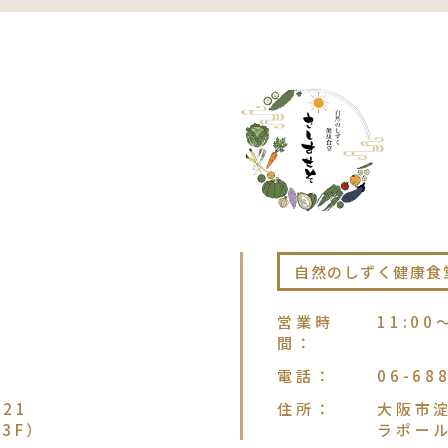
自然のしずく健康食
営業時
11:00
間
：
電話
：
06-68
21
住所
：
大阪市淀
3F）
ラポー