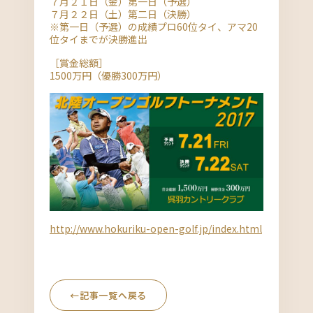
７月２１日（金）第一日（予選）
７月２２日（土）第二日（決勝）
※第一日（予選）の成績プロ60位タイ、アマ20
位タイまでが決勝進出
［賞金総額］
1500万円（優勝300万円）
http://www.hokuriku-open-golf.jp/index.html
←
記事一覧へ戻る