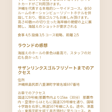
トカードがご利用頂けます。
沖縄を代表する本格的シーサイドコース。全50
ルームのオーシャンビューリゾートホテルを併
設しており、宿泊ゴルフもお楽しみ頂けます。
高さ40数ｍの切り立った海岸線の絶壁の上に展
開し、海越えのショットが要求される
食事 4/5 設備 3/5 コース戦略、距離 2/5
ラウンドの感想
海越えのホールの景色は最高で、スタッフの対
応も良かった！
サザンリンクスゴルフリゾートまでのア
クセス
住所
沖縄県島尻郡八重瀬町字玻名城697番地
お車でのアクセス
国道329号線/那覇市内より15㎞（30分） 那覇市
内・空港からはともに国道329号線を通り、国場
十字路を右折し県道507号線に入る。途中、津嘉
山・東風平町を経て具志頭村に至りコース。あ