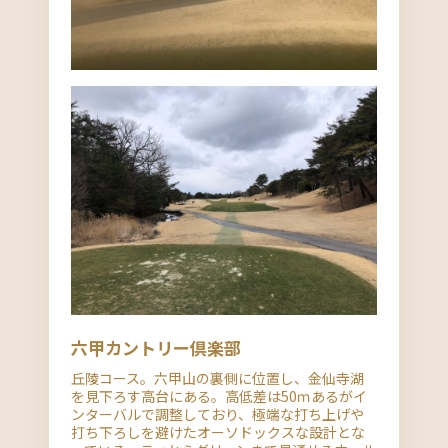
六甲カントリー倶楽部
丘陵コース。六甲山の裏側に位置し、金仙寺湖
を見下ろす高台にある。高低差は50ｍあるがイ
ンターバルで調整しており、極端な打ち上げや
打ち下ろしを避けたオーソドックスな設計とな