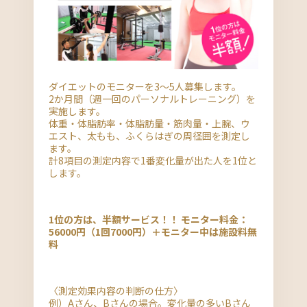
ダイエットのモニターを3～5人募集します。
2か月間（週一回のパーソナルトレーニング）を
実施します。
体重・体脂肪率・体脂肪量・筋肉量・上腕、ウ
エスト、太もも、ふくらはぎの周径囲を測定し
ます。
計8項目の測定内容で1番変化量が出た人を1位と
します。
1位の方は、半額サービス！！
モニター料金：
56000円（1回7000円）＋モニター中は施設料無
料
〈測定効果内容の判断の仕方〉
例）Aさん、Bさんの場合。変化量の多いBさん